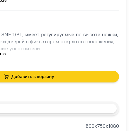
2026
 SNE 1/BT, имеет регулируемые по высоте ножки, 
ки дверей с фиксатором открытого положения, 
ые уплотнители.

тью
жавеющая сталь;

Добавить в корзину
нержавеющая сталь;

 50 мм;

ктронная;

800х750х1080