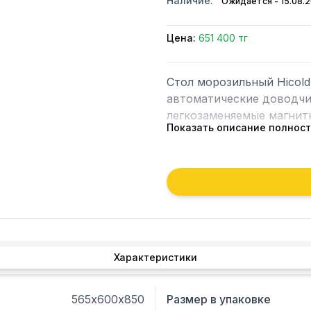
Наличие:
Ожидается - 15.08.
Цена:
651 400 тг
Стол морозильный Hicold
автоматические доводчи
легкозаменяемые магнитн
Показать описание полнос
Особенности:

- Материал корпуса: нер
- Материал столешницы: 
- Толщина теплоизоляции:
Характеристики
- Панель управления: эле
565х600х850
Размер в упаковке