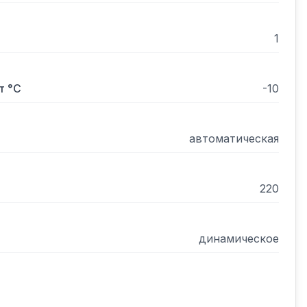
0 мм;

1
т °С
-10
лекте: 1 шт;

мм.
автоматическая
220
динамическое