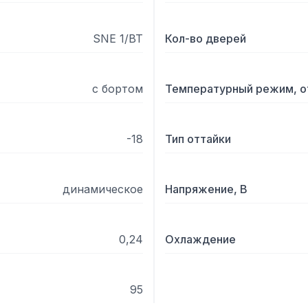
- Толщина столешницы: 5
- С бортом;

SNE 1/BT
Кол-во дверей
- Высота борта: 50 мм;

с бортом
Температурный режим, о
- Количество полок в комп
- Размер полки: 430x325 
-18
Тип оттайки
динамическое
Напряжение, В
0,24
Охлаждение
95