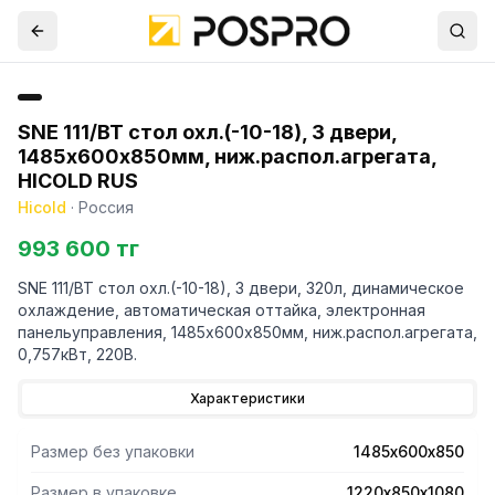
SNE 111/BT стол охл.(-10-18), 3 двери,
1485х600х850мм, ниж.распол.агрегата,
HICOLD RUS
Hicold
·
Россия
993 600 тг
SNE 111/BT стол охл.(-10-18), 3 двери, 320л, динамическое
охлаждение, автоматическая оттайка, электронная
панельуправления, 1485х600х850мм, ниж.распол.агрегата,
0,757кВт, 220В.
Характеристики
Размер без упаковки
1485х600х850
Размер в упаковке
1220х850х1080