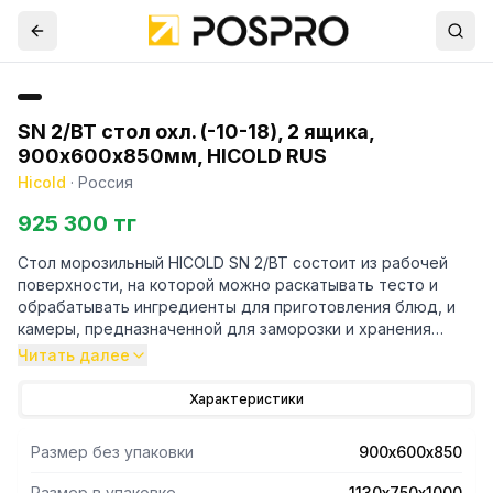
SN 2/BT стол охл. (-10-18), 2 ящика,
900х600х850мм, HICOLD RUS
Hicold
·
Россия
925 300 тг
Стол морозильный HICOLD SN 2/BT состоит из рабочей
поверхности, на которой можно раскатывать тесто и
обрабатывать ингредиенты для приготовления блюд, и
камеры, предназначенной для заморозки и хранения
продуктов и полуфабрикатов. Оборудование подходит
Читать далее
для использования на предприятиях общественного
питания.
Характеристики
Особенности:
Размер без упаковки
900х600х850
Возможность эксплуатации при температуре
Размер в упаковке
1130х750х1000