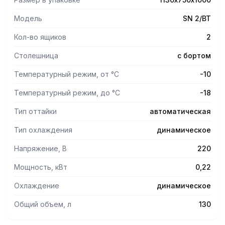
окружающей среды до +32 °С;
Модель
SN 2/BT
Полки, направляющие и стойки выполнены по стандарту
GN - полная совместимость с комплексом
Кол-во ящиков
2
профессионального кухонного оборудования;
Столешница
с бортом
Цельнозаливной корпус из нержавеющей стали с
Температурный режим, от °С
-10
изоляцией толщиной 50 мм обеспечивает высокую
герметичность и жесткость конструкции;
Температурный режим, до °С
-18
Электронный блок управления обладает повышенной
Тип оттайки
автоматическая
надежностью и несколькими режимами оттаивания;
Тип охлаждения
динамическое
Вентилятор увеличенной мощности;
Напряжение, В
220
Принудительная вентиляция по всему объему стола
обеспечивает равномерное и быстрое охлаждение;
Мощность, кВт
0,22
Охлаждение
динамическое
Интеллектуальное размораживание;
Общий объем, л
130
Термическое выпаривание конденсата;