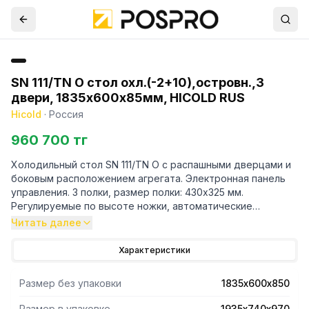
SN 111/TN O стол охл.(-2+10),островн.,3
двери, 1835х600х85мм, HICOLD RUS
Hicold
·
Россия
960 700 тг
Холодильный стол SN 111/TN O с распашными дверцами и
боковым расположением агрегата. Электронная панель
управления. 3 полки, размер полки: 430х325 мм.
Регулируемые по высоте ножки, автоматические
доводчики дверей с фиксатором открытого положения,
Читать далее
легкозаменяемые магнитные уплотнители. Материал
корпуса и столешница из нержавеющей стали.
Характеристики
Размер без упаковки
1835х600х850
Размер в упаковке
1935х740х970