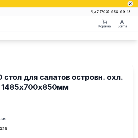
+7 (700)‒950‒99‒13
Корзина
Войти
 О стол для салатов островн. охл.
и, 1485х700х850мм
сия
2026