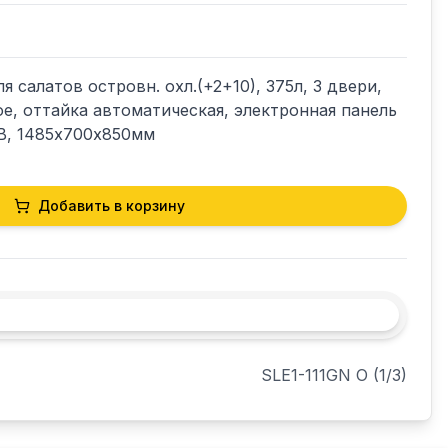
ля салатов островн. охл.(+2+10), 375л, 3 двери, 
, оттайка автоматическая, электронная панель 
0В, 1485х700х850мм
Добавить в корзину
SLE1-111GN О (1/3)