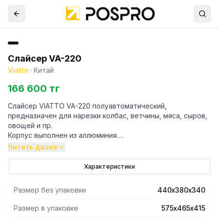
Слайсер VA-220
Viatto
·
Китай
166 600 тг
Слайсер VIATTO VA-220 полуавтоматический,
предназначен для нарезки колбас, ветчины, мяса, сыров,
овощей и пр.
Корпус выполнен из аллюминия.
Диаметр ножа 220 мм
Читать далее
Регулируемая толщина нарезки от 0 до 12 мм
Характеристики
Размер без упаковки
440х380х340
Размер в упаковке
575х465х415