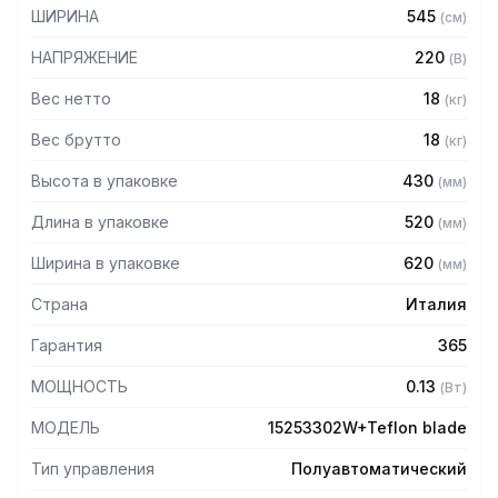
— Лезвие высокотемпературной ковки с тефлоновым
ШИРИНА
545
(
см
)
покрытием для нарезки сыра: на выходе получаются
аккуратные ломтики, не происходит прилипания продукта
НАПРЯЖЕНИЕ
220
(
В
)
к ножу
— Вентилируемый двигатель
Вес нетто
18
(
кг
)
— Защитный экран из плексигласа
Вес брутто
18
(
кг
)
— Нижний кожух
— Защитный микровыключатель на крышке ножа
Высота в упаковке
430
(
мм
)
— Увеличенное расстояние между лезвием и мотором
для комфортной и быстрой гигиенической обработки
Длина в упаковке
520
(
мм
)
— Каретка на самосмазывающихся втулках и притертых
штифтах
Ширина в упаковке
620
(
мм
)
— Герметично зарытый ременный шкив
— Рукоятки из пластика
Страна
Италия
— Ход каретки 245 мм
— Загрузочный лоток 230x240 мм
Гарантия
365
— Диаметр нарезаемого продукта до 170 мм
МОЩНОСТЬ
0.13
(
Вт
)
МОДЕЛЬ
15253302W+Teflon blade
Тип управления
Полуавтоматический