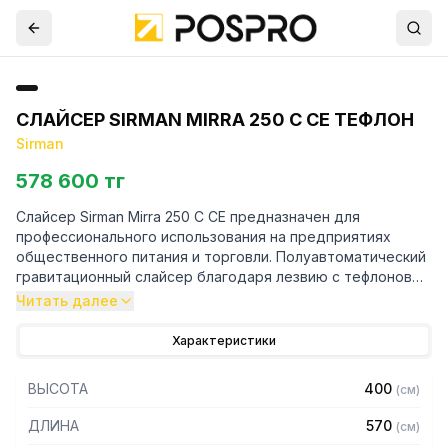
СЛАЙСЕР SIRMAN MIRRA 250 C CE ТЕФЛОН
Sirman
578 600 тг
Слайсер Sirman Mirra 250 C CE предназначен для
профессионального использования на предприятиях
общественного питания и торговли. Полуавтоматический
гравитационный слайсер благодаря лезвию с тефлоновым
покрытием способен нарезать сыр на одинаковые
Читать далее
ломтики заданной толщины.
Характеристики
Особенности:
ВЫСОТА
400
(
см
)
— Компактные размеры позволяют удобно разместить
слайсер на ограниченном пространстве
ДЛИНА
570
(
см
)
— Угол наклона ножа 25