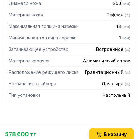
Диаметр ножа
250
(
мм
)
Материал ножа
Тефлон
(
л.
)
Максимальная толщина нарезки
13
(
мм
)
Минимальная толщина нарезки
1
(
мм
)
Затачивающее устройство
Встроенное
(
л.
)
Материал корпуса
Алюминиевый сплав
Расположение режущего диска
Гравитационный
(
л.
)
Назначение слайсера
Для сыра
(
л.
)
Тип установки
Настольный
578 600 тг
В корзину