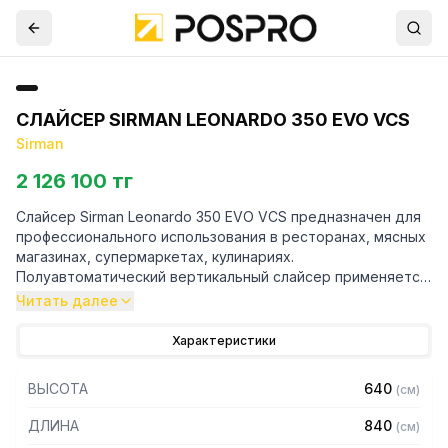
СЛАЙСЕР SIRMAN LEONARDO 350 EVO VCS
Sirman
2 126 100 тг
Слайсер Sirman Leonardo 350 EVO VCS предназначен для
профессионального использования в ресторанах, мясных
магазинах, супермаркетах, кулинариях.
Полуавтоматический вертикальный слайсер применяется
для нарезки колбасы, мяса, ветчины, различных мясных
Читать далее
деликатесов.
Характеристики
Особенности:
ВЫСОТА
640
(
см
)
— Корпус с закругленными углами без видимых болтовых
соединений легко очищается и практически не
ДЛИНА
840
(
см
)
подвержен коррозии