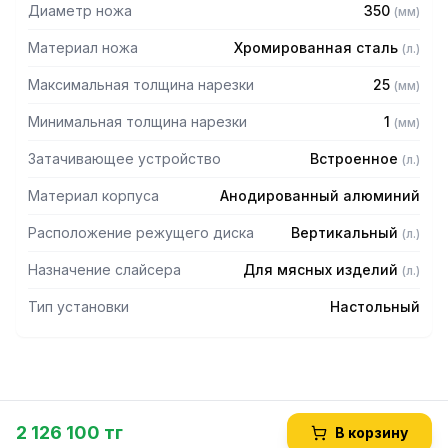
— Ход каретки 370 мм
Диаметр ножа
350
(
мм
)
— Загрузочный лоток 430х300 мм
— Диаметр нарезаемого продукта до 240 мм
Материал ножа
Хромированная сталь
(
л.
)
Комплектация:
Максимальная толщина нарезки
25
(
мм
)
— Инструмент для снятия лезвия
Минимальная толщина нарезки
1
(
мм
)
Затачивающее устройство
Встроенное
(
л.
)
Материал корпуса
Анодированный алюминий
Расположение режущего диска
Вертикальный
(
л.
)
Назначение слайсера
Для мясных изделий
(
л.
)
Тип установки
Настольный
2 126 100 тг
В корзину