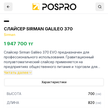
СЛАЙСЕР SIRMAN GALILEO 370
Sirman
1 947 700 тг
Слайсер Sirman Galileo 370 EVO предназначен для
профессионального использования. Гравитационный
полуавтоматический слайсер применяется на
предприятиях общественного питания и торговли для
нарезки колбасы, ветчины, различных мясных
Читать далее
деликатесов на ломтики определенной толщины.
Характеристики
Особенности:
ВЫСОТА
700
(
см
)
— Корпус с закругленными углами
— Угол наклона ножа 38
ДЛИНА
820
(
см
)
— опорная плита и направляющая рейка выполнены из