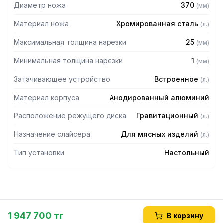
Комплектация:
Диаметр ножа
370
(
мм
)
— Инструмент для снятия лезвия
Материал ножа
Хромированная сталь
(
л.
)
Максимальная толщина нарезки
25
(
мм
)
Минимальная толщина нарезки
1
(
мм
)
Затачивающее устройство
Встроенное
(
л.
)
Материал корпуса
Анодированный алюминий
Расположение режущего диска
Гравитационный
(
л.
)
Назначение слайсера
Для мясных изделий
(
л.
)
Тип установки
Настольный
1 947 700 тг
В корзину