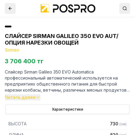
СЛАЙСЕР SIRMAN GALILEO 350 EVO AUT/
ОПЦИЯ НАРЕЗКИ ОВОЩЕЙ
Sirman
3 706 400 тг
Слайсер Sirman Galileo 350 EVO Automatica
профессиональный автоматический используется на
предприятиях общественного питания для быстрой
нарезки колбасы, ветчины, различных мясных продуктов,
а также овощей на аккуратные ломтики заданной
Читать далее
толщины.
Характеристики
Особенности:
ВЫСОТА
730
(
см
)
— Гравитационная модель с наклоном лезвия 38
— Корпус с закругленными углами без видимых болтовых
ДЛИНА
820