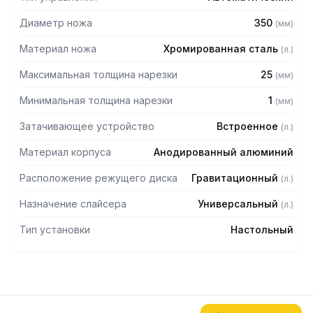
— Пластиковая рукоятка
— Прорезиненные ножки
Диаметр ножа
350
(
мм
)
— Производительность 24-46 ломтиков/мин
— Ход каретки 365 мм
Материал ножа
Хромированная сталь
(
л.
)
— Загрузочный лоток 430x320 мм
Максимальная толщина нарезки
25
(
мм
)
Комплектация:
Минимальная толщина нарезки
1
(
мм
)
— Инструмент для снятия лезвия
Затачивающее устройство
Встроенное
— Устройство для нарезки овощей
(
л.
)
Материал корпуса
Анодированный алюминий
Расположение режущего диска
Гравитационный
(
л.
)
Назначение слайсера
Универсальный
(
л.
)
Тип установки
Настольный