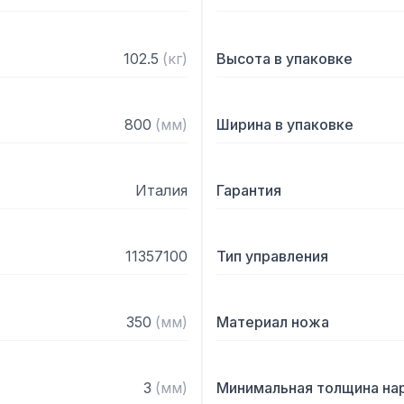
гигиеническую обработку
необходимости

— Ход каретки 345 мм

102.5
(
кг
)
Высота в упаковке
— Лоток для мяса 350х33
— Диаметр нарезаемого п
— Цвет корпуса – белый
800
(
мм
)
Ширина в упаковке
Италия
Гарантия
11357100
Тип управления
350
(
мм
)
Материал ножа
3
(
мм
)
Минимальная толщина на