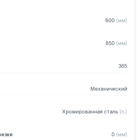
 и сервисное обслуживание в случае 
800
(
мм
)
0 мм

родукта – до 255 мм

850
(
мм
)
365
Механический
Хромированная сталь
(
л.
)
резки
0
(
мм
)