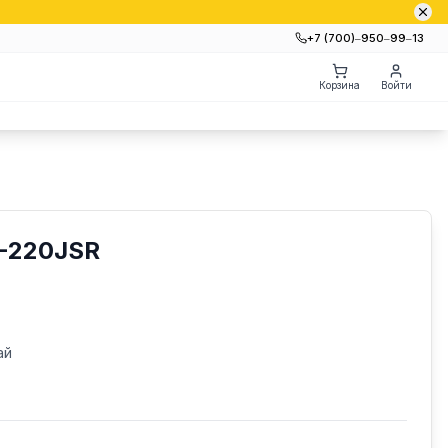
+7 (700)‒950‒99‒13
Корзина
Войти
-220JSR
ай