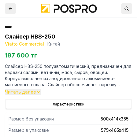
Слайсер HBS-250
Viatto Commercial
·
Китай
187 600 тг
Слайсер HBS-250 полуавтоматический, предназначен для
нарезки салями, ветчины, мяса, сыров, овощей.
Корпус выполнен из анодированного алюминиево-
магниевого сплава. Слайсер обеспечивает нарезку
строго заданной толщины. Толщина нарезки от 0,2 до
Читать далее
12мм. Полезная режущая поверхность 180мм.
Затачивающее устройство прикреплено на каретку.
Характеристики
Размер без упаковки
500х414х355
Размер в упаковке
575х465х415