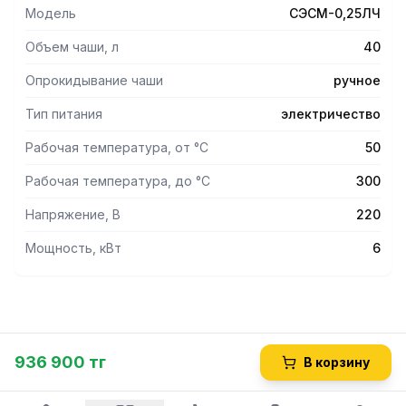
поверхности - из нержавеющей стали, боковые и задняя
Модель
СЭСМ-0,25ЛЧ
— из оцинкованной.
Винтовой механизм опрокидывания путем вращения
Объем чаши, л
40
маховика.
Автоматическое поддержание температуры.
Опрокидывание чаши
ручное
Автоматическое отключение ТЭНов при наклоне на угол
Тип питания
электричество
более 12°.
Под чаши имеет технологический прогиб.
Рабочая температура, от °С
50
Рабочая температура, до °С
300
Напряжение, В
220
Мощность, кВт
6
936 900 тг
В корзину