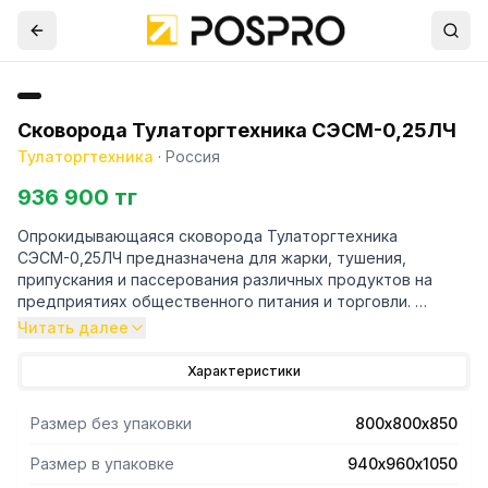
Сковорода Тулаторгтехника СЭСМ-0,25ЛЧ
Тулаторгтехника
·
Россия
936 900 тг
Опрокидывающаяся сковорода Тулаторгтехника
СЭСМ-0,25ЛЧ предназначена для жарки, тушения,
припускания и пассерования различных продуктов на
предприятиях общественного питания и торговли.
Читать далее
Модель оснащена откидной крышкой с пружинным
Характеристики
механизмом, который обеспечивает ее легкий подъем и
фиксацию в открытом положении, и регулируемыми по
Размер без упаковки
800х800х850
высоте опорами, что позволяет компенсировать
неровности пола.
Размер в упаковке
940х960х1050
Чаша выполнена из чугуна, рабочая и лицевые