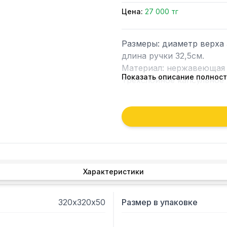
Цена:
27 000 тг
Размеры: диаметр верха 
длина ручки 32,5см.

Материал: нержавеющая с
Показать описание полнос
Трехслойное капсульное д
Толщина корпуса, мм: 0,8(
Толщина дна, мм: 2,5(SS
Общая толщина дна, мм: 3
Подходит для всех типо
Характеристики
320х320х50
Размер в упаковке