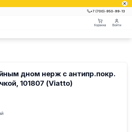
+7 (700)‒950‒99‒13
Корзина
Войти
йным дном нерж с антипр.покр.
чкой, 101807 (Viatto)
ай