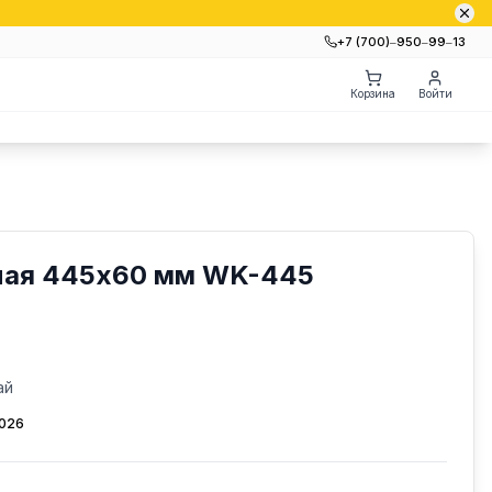
+7 (700)‒950‒99‒13
Корзина
Войти
ная 445х60 мм WK-445
ай
2026