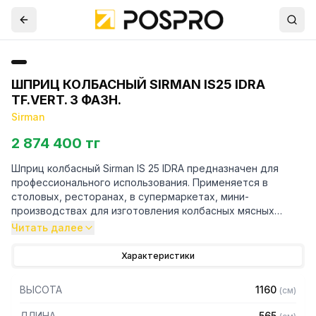
ШПРИЦ КОЛБАСНЫЙ SIRMAN IS25 IDRA
TF.VERT. 3 ФАЗН.
Sirman
2 874 400 тг
Шприц колбасный Sirman IS 25 IDRA предназначен для
профессионального использования. Применяется в
столовых, ресторанах, в супермаркетах, мини-
производствах для изготовления колбасных мясных
изделий: набивки мясной смеси в искусственные или
Читать далее
натуральные оболочки.
Характеристики
Особенности:
ВЫСОТА
1160
(
см
)
- Полностью изготовлен из нержавеющей стали
- Имеет разборную конструкцию для очистки и
ДЛИНА
565