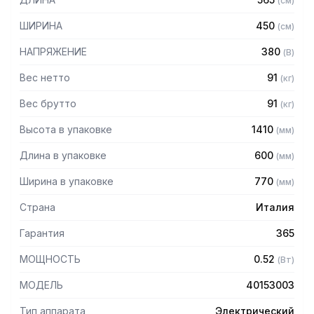
(
см
)
обслуживания
- Диаметр цилиндра 260 мм
ШИРИНА
450
(
см
)
- Силиконовые прокладки внутри цилиндра устойчивы к
износу и обеспечивают большую герметизацию
НАПРЯЖЕНИЕ
380
(
В
)
- Мощный и бесшумный вентилируемый двигатель со
скоростью 2800 об/мин
Вес нетто
91
(
кг
)
- Автоматический возврат поршня при остановке
Вес брутто
91
(
кг
)
двигателя
- Высокоточный регулятор расхода масла
Высота в упаковке
1410
(
мм
)
- Установлен на колесах для удобства передвижения
Длина в упаковке
600
(
мм
)
Комплектация:
Ширина в упаковке
770
(
мм
)
3 насадки: диаметрами 10, 18 и 25 мм
Страна
Италия
Гарантия
365
МОЩНОСТЬ
0.52
(
Вт
)
МОДЕЛЬ
40153003
Тип аппарата
Электрический