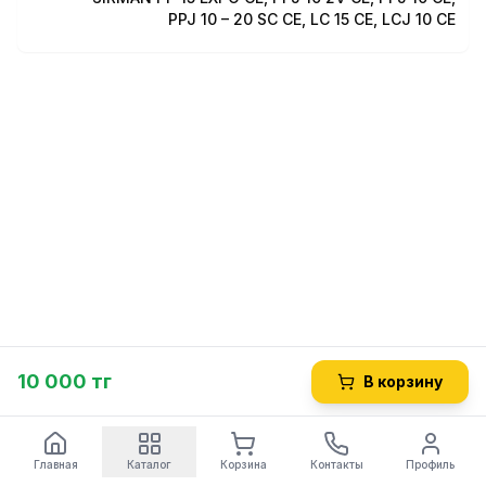
CL/3 - CL/5 - CL/8
PPJ 10 – 20 SC CE, LC 15 CE, LCJ 10 CE
LAV
PPN/5 - PPF/5 - LCN/5 - LCF/5
PPN/10M - PPF/10M - PPN/18M - PPF/18M - LCN/10M - LCF/10M
- LCN/18M - LCF/18M
22/AT
10 000 тг
В корзину
Главная
Каталог
Корзина
Контакты
Профиль