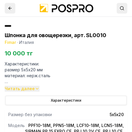
Шпонка для овощерезки, арт. SL0010
Fimar
·
Италия
10 000 тг
Характеристики:
размер 5х5х20 мм
материал: нерж.сталь
Подходит для моделей:
Читать далее
12/CNS - 18/CNS - 12/FN - 18/FN
7/SN - 12/SN - 18/SN
Характеристики
20-30/LN
IM20-30LN
Размер без упаковки
5х5х20
IP/30F - IP/40F - IP/60F - IP/80F
SI/320 - SI/420 - SI/520
Модель
PPF10-18M, PPN5-18M, LCF10-18M, LCN5-18M,
FNT
SIRMAN PP 15 EXPO CE, PPJ 10 2V CE, PPJ 10 CE,