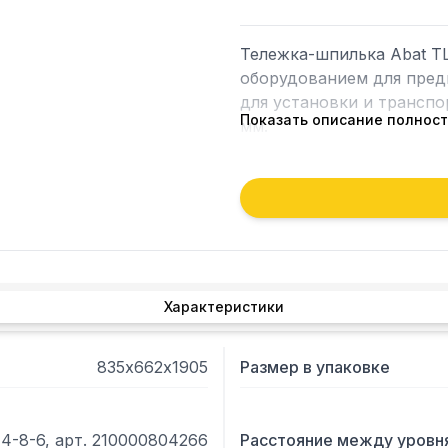
Тележка-шпилька Abat ТШ
оборудованием для предп
для установки и транспо
Показать описание полнос
мм.

Грузоподъемность 300 кг.
Диаметр колес: 100 мм

Полностью из нержавеющ
Может эксплуатировать
6Р или самостоятельно.
Характеристики
835х662х1905
Размер в упаковке
4-8-6, арт. 210000804266
Расстояние между уровн