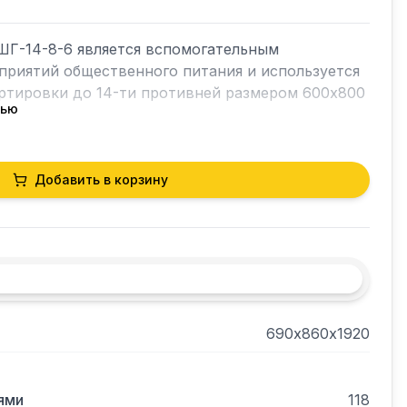
Г-14-8-6 является вспомогательным 
риятий общественного питания и используется 
ртировки до 14-ти противней размером 600х800 
тью


ей стали.

Добавить в корзину
ся с ротационным пекарским шкафом РПШ-18-8-
690х860х1920
ями
118