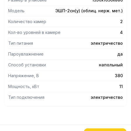
Ступенчатое регулирование температуры в камере.
Автоматическое поддержание температуры.
Модель
ЭШП-2сн(у) (облиц. нерж. мет.)
Раздельное регулирование мощности верхних и нижних
ТЭНов.
Количество камер
2
Камера оборудована системой увлажнения воздуха.
Кол-во уровней в камере
4
Тип питания
электричество
Пароувлажнение
да
Способ установки
напольный
Напряжение, В
380
Мощность, кВт
11
Тип подключения
электричество