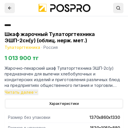
Шкаф жарочный Тулаторгтехника
ЭШП-2сн(у) (облиц. нерж. мет.)
Тулаторгтехника
·
Россия
1 013 900 тг
Жарочно-пекарский шкаф Тулаторгтехника ЭШП-2с(у)
предназначен для выпечки хлебобулочных и
кондитерских изделий и приготовления различных блюд
на предприятиях общественного питания и торговли.
Читать далее
Каждая секция оснащена 2 нижними и 2 верхними
Характеристики
нагревательными элементами.
Рабочая, лицевые, боковые и задняя поверхности
Размер без упаковки
1370х860х1330
выполнены из нержавеющей стали, рама - из стальной
профильной трубы, окрашенной порошковой краской.
Размер в упаковке
1530х1050х880