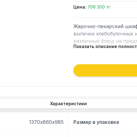
Цена:
706 300 тг
Жарочно-пекарский шкаф
выпечки хлебобулочных и
различных блюд на предп
Показать описание полнос
	Модель оснащена 2 нижними и 2 верхними нагревательными 
элементами.

	Рабочая, лицевые, боковые и задняя поверхности выполнены из 
нержавеющей стали, рама
порошковой краской.

	Ступенчатое регулирование температуры в камере.

Характеристики
	Автоматическое поддержание температуры.

	Раздельное регулирование мощности верхних и нижних ТЭНов.

	Камера оборудована 
1370х860х985
Размер в упаковке