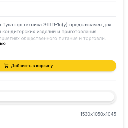
 Тулаторгтехника ЭШП-1с(у) предназначен для 
 кондитерских изделий и приготовления 
риятиях общественного питания и торговли.

тью
Добавить в корзину
 - из стальной профильной трубы, окрашенной 
системой увлажнения воздуха.
1530х1050х1045