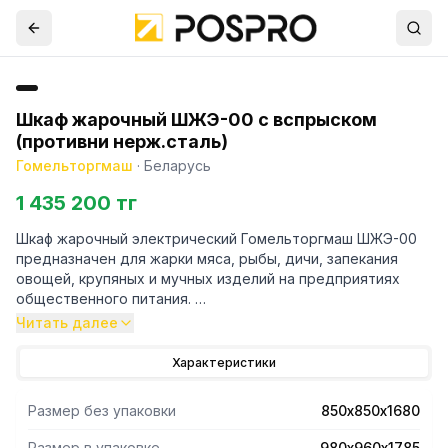
Шкаф жарочный ШЖЭ-00 с вспрыском
(противни нерж.сталь)
Гомельторгмаш
·
Беларусь
1 435 200 тг
Шкаф жарочный электрический Гомельторгмаш ШЖЭ-00
предназначен для жарки мяса, рыбы, дичи, запекания
овощей, крупяных и мучных изделий на предприятиях
общественного питания.
Читать далее
- Два ряда ТЭНов расположены в верхней и нижней
частях каждой камеры, что улучшает распределение
Характеристики
тепла.
- Лицевые панели выполнены из нерж. стали.
Размер без упаковки
850х850х1680
- Шкаф имеет 3 секции. Оснащен функцей
пароувлажнения.
Размер в упаковке
980х960х1785