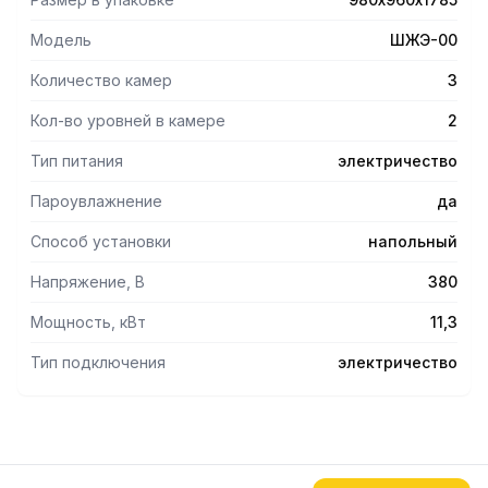
- Внутренние размеры духовки - 630х550х340 мм.
- Время разогрева до рабочей температуры - 40 мин.
Модель
ШЖЭ-00
Количество камер
3
Кол-во уровней в камере
2
Тип питания
электричество
Пароувлажнение
да
Способ установки
напольный
Напряжение, В
380
Мощность, кВт
11,3
Тип подключения
электричество