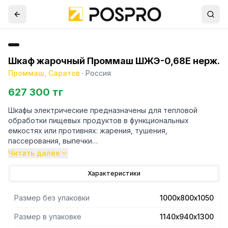
Шкаф жарочный Проммаш ШЖЭ-0,68Е нерж.
Проммаш, Саратов
·
Россия
627 300 тг
Шкафы электрические предназначены для тепловой
обработки пищевых продуктов в функциональных
емкостях или противнях: жарения, тушения,
пассерования, выпечки
Исполнение ШЖЭ-0,68Е: лицевые панели из н/стали,
Читать далее
каркас - крашенный металл, сплошная полка
Характеристики
Размер без упаковки
1000х800х1050
Размер в упаковке
1140х940х1300