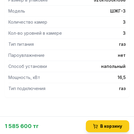
Лицевая часть шкафа выполнена полностью из
нержавеющей стали.
Модель
ШЖГ-3
Подставка, крышка, боковые и задняя стенки выполнены
из окрашенного металла.
Количество камер
3
Регулируемые по высоте ножки.
Кол-во уровней в камере
3
Тип питания
газ
Пароувлажнение
нет
Способ установки
напольный
Мощность, кВт
16,5
Тип подключения
газ
1 585 600 тг
В корзину