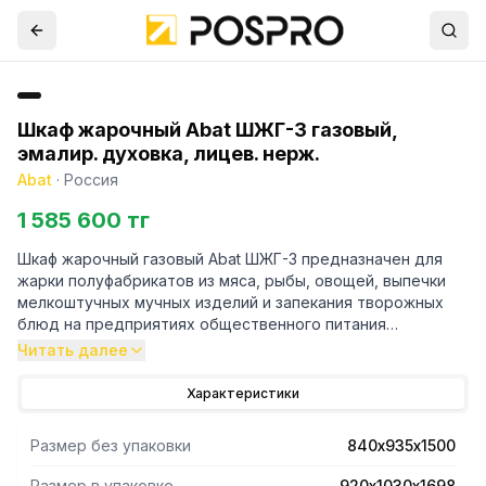
Шкаф жарочный Abat ШЖГ-3 газовый,
эмалир. духовка, лицев. нерж.
Abat
·
Россия
1 585 600 тг
Шкаф жарочный газовый Abat ШЖГ-3 предназначен для
жарки полуфабрикатов из мяса, рыбы, овощей, выпечки
мелкоштучных мучных изделий и запекания творожных
блюд на предприятиях общественного питания
самостоятельно или в составе технологических линий.
Читать далее
Камера изготовлена из высококачественной
эмалированной стали.
Характеристики
Плавная регулировка температуры в жарочном шкафу в
диапазоне +100...+280°С.
Размер без упаковки
840х935х1500
Возможность использования как природного, так и
сжиженного газа.
Размер в упаковке
920х1030х1698