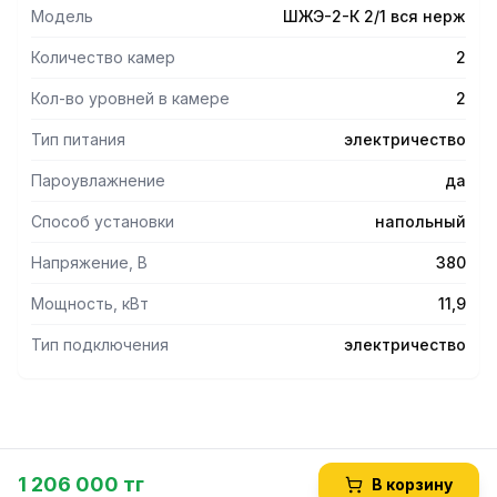
шкаф от перегрева свыше 320°С.
Модель
ШЖЭ-2-К 2/1 вся нерж
-Функция принудительной конвекции и пароувлажнения.
- Все элементы конструкции, в том числе и сама рабочая
Количество камер
2
камера, изготовлены из нержавеющей стали.
- Регулируемые по высоте ножки.
Кол-во уровней в камере
2
Тип питания
электричество
Пароувлажнение
да
Способ установки
напольный
Напряжение, В
380
Мощность, кВт
11,9
Тип подключения
электричество
1 206 000 тг
В корзину