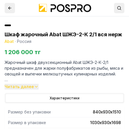
Шкаф жарочный Abat ШЖЭ-2-К 2/1 вся нерж
Abat
·
Россия
1 206 000 тг
Жарочный шкаф двухсекционный Abat ШЖЭ-2-К-2/1
предназначен для жарки полуфабрикатов из рыбы, мяса и
овощей и выпечки мелкоштучных кулинарных изделий.
- Каждая духовка укомплектована 2-мя гастроемкостями
Читать далее
GN 1/1 размером 530x325x65 мм и одной решеткой
размером 530x650x65 мм, изготовленными из
Характеристики
нержавеющей стали.
- Раздельная регулировка мощности верхнего и нижнего
Размер без упаковки
840х930х1510
блоков ТЭН-ов.
- Рабочий диапазон температуры 20-270°С,
Размер в упаковке
1030х930х1698
установленный аварийный терморегулятор предохраняет