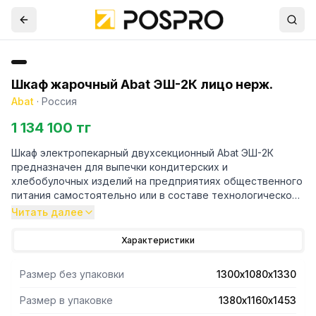
Шкаф жарочный Abat ЭШ-2К лицо нерж.
Abat
·
Россия
1 134 100 тг
Шкаф электропекарный двухсекционный Abat ЭШ-2К
предназначен для выпечки кондитерских и
хлебобулочных изделий на предприятиях общественного
питания самостоятельно или в составе технологической
линии.
Читать далее
- Вместимость каждой камеры:
Характеристики
–24 хлебные формы №7.
–противни 530х470–по2 шт.на камеру.
Размер без упаковки
1300х1080х1330
–гастроемкостьGN-1/1–по3 шт.на камеру.
-ТЭН-ы выполнены изнержавеющей стали AISI 304 с
Размер в упаковке
1380х1160х1453
раздельной регулировкой мощностиверхних и нижних