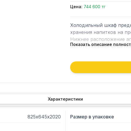
Цена:
744 600 тг
Холодильный шкаф предн
хранения напитков на пр
Нижнее расположение аг
Показать описание полнос
высоте полками-решеткам
распашной дверцей, замк
выполнен из оцинкованно
из стекла.
Характеристики
825х645х2020
Размер в упаковке