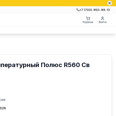
+7 (700)‒950‒99‒13
Корзина
Войти
пературный Полюс R560 Св
сия
2026