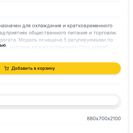
азначен для охлаждения и кратковременного 
едприятиях общественного питания и торговли. 
регата. Модель оснащена 5 регулируемыми по 
тью
и, которые можно установить "под углом", 
ом и ножками высотой от 30 до 50 мм. Корпус 
й стали, цвет-шоколадно-золотистый, дверца - 
Добавить в корзину
880х700х2100