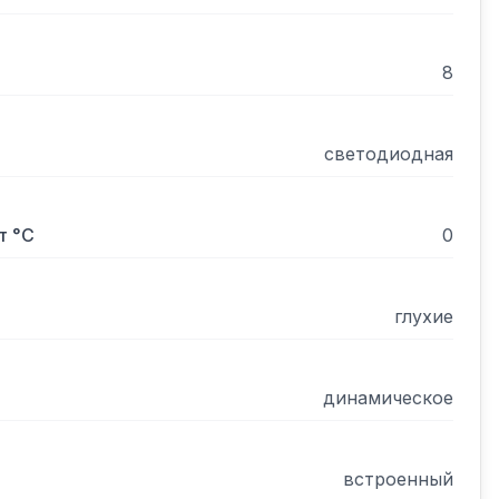
8
светодиодная
цию.

т °С
0
адителя и включающий подсветку при 
глухие
динамическое
встроенный