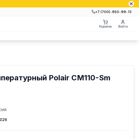
+7 (700)‒950‒99‒13
Корзина
Войти
пературный Polair CM110-Sm
сия
2026