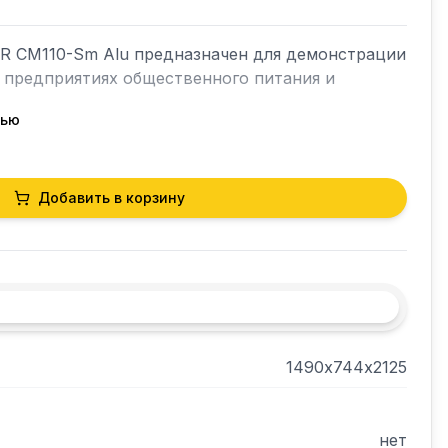
 CM110-Sm Alu предназначен для демонстрации 
 предприятиях общественного питания и 
тью
скую прочность и долговечность шкафа, 
ерей и верхней панели подчеркивают 
Добавить в корзину
тельной влажности воздуха до 80%.

1490х744х2125
нет