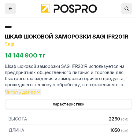
ШКАФ ШОКОВОЙ ЗАМОРОЗКИ SAGI IFR201R
Sagi
14 144 900 тг
Шкаф шоковой заморозки SAGI IFR201R используется на
предприятиях общественного питания и торговли для
быстрого охлаждения и заморозки горячего продукта,
прошедшего тепловую обработку, с сохранением его
первоначальных свойств.
Читать далее
Характеристики:
Характеристики
— Панельная конструкция из нержавеющей стали AISI
ВЫСОТА
2260
(
см
)
304, полиуретан с высокой плотностью, толщина
изоляции 80
ДЛИНА
1050
(
см
)
мм (плотность 40 кг/м3)