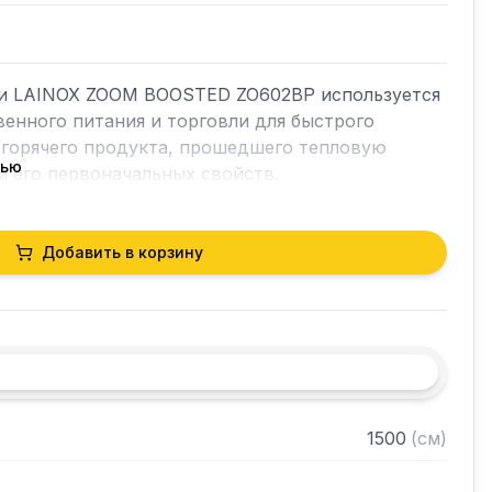
и LAINOX ZOOM BOOSTED ZO602BP используется 
енного питания и торговли для быстрого 
горячего продукта, прошедшего тепловую 
тью
м его первоначальных свойств.

Добавить в корзину
 2/1 - EN2: 3 шт

входят.

ения:

е температуры +90 / +3 c при мягком и твердом 
1500
(
см
)
кончании цикла

 +90 / -18 c на мягкомом и твердом стержне
