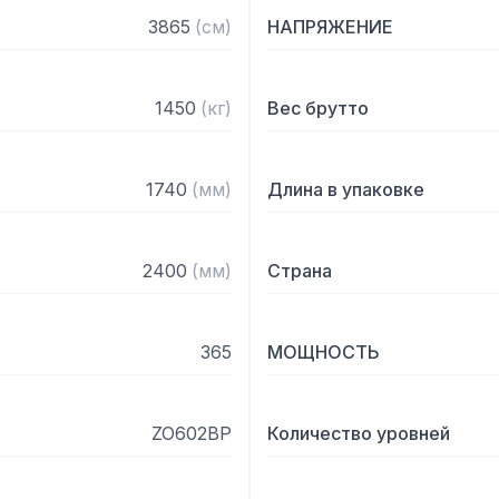
- Хранение при -18 c по 
3865
(
см
)
НАПРЯЖЕНИЕ
- Автоматический цикл 
- Автоматический цикл з
1450
(
кг
)
Вес брутто
Управление:

- Интерфейс управления
1740
(
мм
)
Длина в упаковке
- Возможность подключен
- Нагреваемый стержнево
быстроразъемным соеди
2400
(
мм
)
Страна
- USB-соединение для за
- Концевой микровыключ
дверцы.

365
МОЩНОСТЬ
- Тепловая защита компр
Конструкция:

ZO602BP
Количество уровней
- Внешняя поверхность 