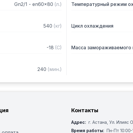
Brite.

Gn2/1 - en60x80
(
л.
)
Температурный режим о
- Толщина изоляции: 80 м
- Высокоплотная полиуре
(42 кг/м3).

540
(
кг
)
Цикл охлаждения
- Ячейка с закругленными
- Медно-алюминиевый ис
нетоксичной эпоксидной 
-18
(
C
)
Масса замораживаемого 
помощью специального кл
обслуживания, все PED и
- Высоковентилируемый 
240
(
мин.
)
охлаждения

- Антиконденсатный нагр
уплотнителем

- Раздвижная дверь с уп
- Вертикальная эргономи
- Пандус, оборудованный
ция
Контакты
фильтрации (опция)

Адрес:
г. Астана, ​Ул. Илияс 
- Внешний бампер для За
- Внутренний бампер из 
Время работы:
Пн-Пт 10:00-
 оплата