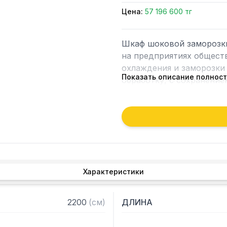
Цена:
57 196 600 тг
Шкаф шоковой заморозк
на предприятиях обществ
охлаждения и заморозки 
Показать описание полнос
обработку, с сохранение
Особенности:

- Вместимость тележек GN
- Тележки в комплект не 
Режимы шокового охлажд
Характеристики
- Положительное снижени
ядре

2200
(
см
)
ДЛИНА
- Хранение при +3 c по о
- Быстрое замораживание