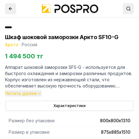
Шкаф шоковой заморозки Аркто SF10-G
Аркто
·
Россия
1 494 500 тг
Аппарат шоковой заморозки SF5-G - используется для
быстрого охлаждения и заморозки различных продуктов.
Корпус изготовлен из нержавеющей стали, что
обеспечивает высокую прочность оборудованию.
Характеристика: диапазон рабочих температур до -40С,
Читать далее
нижнее расположение агрегата, система электропитания
230/50 В/Гц, тип охлаждения динамический, тип оттайки
Характеристики
автоматический, при помощи ТЭНов, с системой
испарения конденсата, терморегулятор эл.блок,
Размер без упаковки
800х800х1310
суточный расход электроэнергии - не более 12,0 кВ/ч,
потребляемая мощность 1,6 кВт
Размер в упаковке
875х885х1510