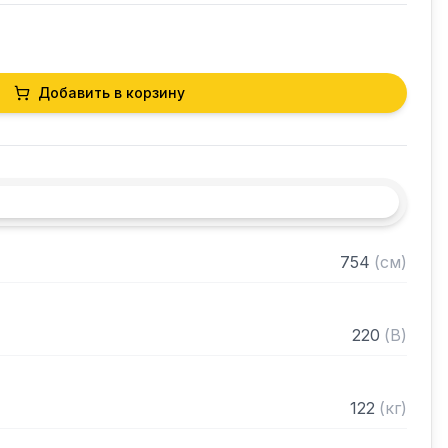
Добавить в корзину
754
(
см
)
220
(
В
)
122
(
кг
)