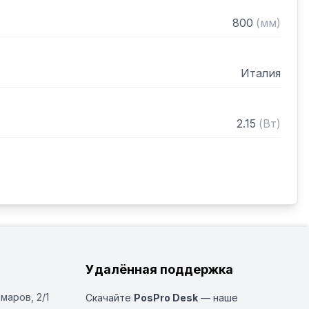
800
(
мм
)
Италия
2.15
(
Вт
)
Удалённая поддержка
Омаров, 2/1
Скачайте
PosPro Desk
— наше