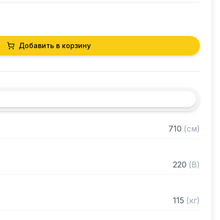
Добавить в корзину
710
(
см
)
220
(
В
)
115
(
кг
)