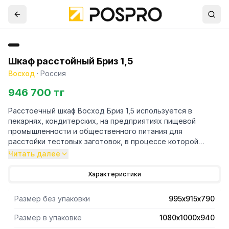
Шкаф расстойный Бриз 1,5
Восход
·
Россия
946 700 тг
Расстоечный шкаф Восход Бриз 1,5 используется в
пекарнях, кондитерских, на предприятиях пищевой
промышленности и общественного питания для
расстойки тестовых заготовок, в процессе которой
тесто увеличивается в объеме и приобретает ровную
Читать далее
поверхность, восстанавливается его пористость. Камера
и облицовка выполнены из нержавеющей стали, дверцы
Характеристики
шкафа - из ударопрочного стекла. Шкаф совместим с
печью "Фотон" 1,5.
Размер без упаковки
995х915х790
Размер в упаковке
1080х1000х940