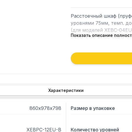
Расстоечный шкаф (пруфе
уровнями 75мм, темп. до
(для моделей XEBC-04EU
Показать описание полнос
04EU-E1R/ XEBC-06EU-E1R
Характеристики
860х978х798
Размер в упаковке
XEBPC-12EU-B
Количество уровней