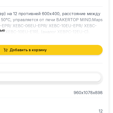
р) на 12 противней 600х400, расстояние между 
 50°С, управляется от печи BAKERTOP MIND.Maps 
-EPR/ XEBC-06EU-EPR/ XEBC-10EU-EPR/ XEBC-
тью
/ XEBC-10EU-E1R), (аналог XEBPC-12EU-C).
Добавить в корзину
960х1078х898
12