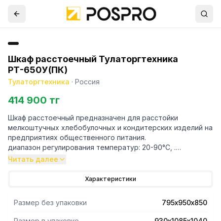
Шкаф расстоечный Тулаторгтехника
РТ-650У(ПК)
Тулаторгтехника
·
Россия
414 900 тг
Шкаф расстоечный предназначен для расстойки
мелкоштучных хлебобулочных и кондитерских изделий на
предприятиях общественного питания.
диапазон регулирования температур: 20-90°C, .
(комплектуется кронштейнами для установки противней
Читать далее
меньшего размера) для печи ПКУ- 650
Особенности:
Характеристики
- Изготовлен из нержавеющей стали.
- Оборудован стеклянной дверкой из закаленного,
Размер без упаковки
795х950х850
травмобезопасного стекла.
- Для нагрева используется один ТЭН.
Размер в упаковке
930х1085х1040