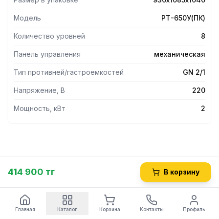
- Шкаф имеет 8 уровней. (БЕЗ противней),
- Используя дополнительные кронштейны, можно
Модель
РТ-650У(ПК)
размещать в шкафу посуду или противни любого
меньшего размера.
Количество уровней
8
- Равномерное распределение тепла происходит за счет
естественной конвекции.
Панель управления
механическая
- Для увлажнения в нижней части (над ТЭНом)
Тип противней/гастроемкостей
GN 2/1
предусмотрена емкость для воды (заполнение водой -
ручное).
Напряжение, В
220
Мощность, кВт
2
414 900 тг
В корзину
Главная
Каталог
Корзина
Контакты
Профиль