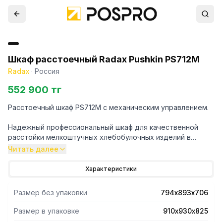
Шкаф расстоечный Radax Pushkin PS712M
Radax
·
Россия
552 900 тг
Расстоечный шкаф PS712M с механическим управлением.
Надежный профессиональный шкаф для качественной
расстойки мелкоштучных хлебобулочных изделий в
пекарнях и заведениях общепита. Обеспечивает
Читать далее
идеальные условия, в которых тесто увеличивается в
объеме, приобретает ровную поверхность и
Характеристики
восстанавливает пористую структуру перед выпечкой.
Размер без упаковки
794х893х706
Ключевые особенности:
Размер в упаковке
910х930х825
Гибкость установки: Работает как автономно, так и в