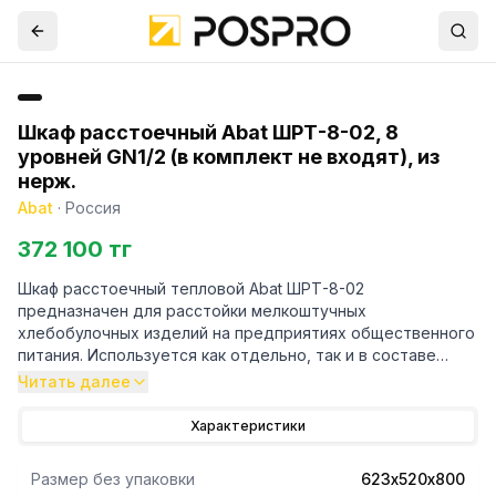
Шкаф расстоечный Abat ШРТ-8-02, 8
уровней GN1/2 (в комплект не входят), из
нерж.
Abat
·
Россия
372 100 тг
Шкаф расстоечный тепловой Abat ШРТ-8-02
предназначен для расстойки мелкоштучных
хлебобулочных изделий на предприятиях общественного
питания. Используется как отдельно, так и в составе
технологических линий.
Читать далее
- Основной режим работы - расстойка притемпературе
Характеристики
45°С и влажности 50-95%.
- Лоток для сбораконденсата.
Размер без упаковки
623х520х800
- Все детали выполнены из нержавеющейстали.