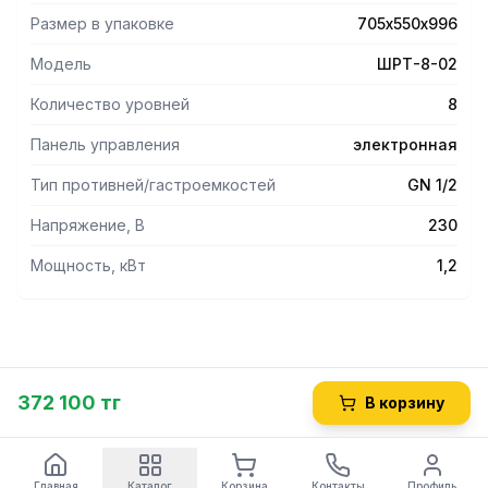
- Регулируемые по высоте ножки.
Размер в упаковке
705х550х996
Опции
Модель
ШРТ-8-02
- Противни (460х330 мм или 435х320 мм) и гастроемкости
(GN1/2) поставляются по отдельному заказу.
Количество уровней
8
- Устанавливаемое изделие КПП-4-1/2П, КПП-4-1/2Э.
Панель управления
электронная
Тип противней/гастроемкостей
GN 1/2
Напряжение, В
230
Мощность, кВт
1,2
372 100 тг
В корзину
Главная
Каталог
Корзина
Контакты
Профиль