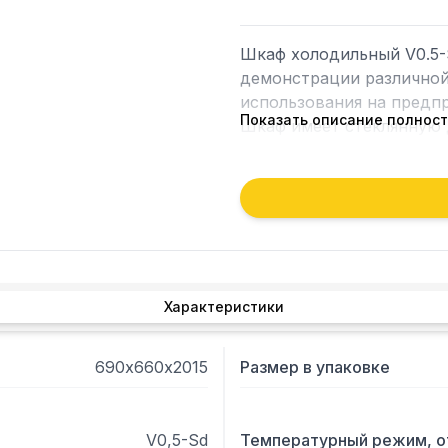
Шкаф холодильный V0.5-S
демонстрации различной
использования на предпр
Показать описание полнос
Шкаф имеет стеклянную д
Характеристики: диапазон
расположение ,агрегата, 
охлаждения динамический
испарения конденсата, те
размер полки - 530*450 м
5 кВ/ч, потребляемая мощ
Характеристики
690х660х2015
Размер в упаковке
V0,5-Sd
Температурный режим, о