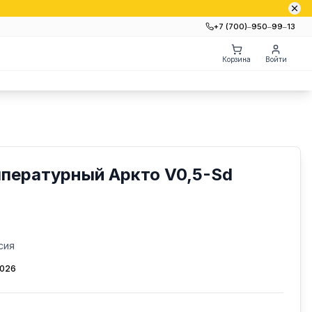
+7 (700)‒950‒99‒13
Корзина
Войти
пературный Аркто V0,5-Sd
сия
2026