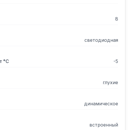
8
светодиодная
т °С
-5
глухие
динамическое
встроенный