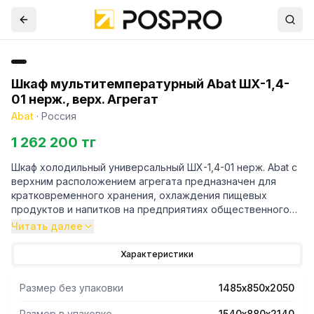
Шкаф мультитемпературный Abat ШХ-1,4-
01 нерж., верх. Агрегат
Abat
·
Россия
1 262 200 тг
Шкаф холодильный универсальный ШХ-1,4-01 нерж. Abat с
верхним расположением агрегата предназначен для
кратковременного хранения, охлаждения пищевых
продуктов и напитков на предприятиях общественного
питания и торговли. Герметичный цельнозаливной
Читать далее
(пенополиуретаном) корпус из нержавеющей стали.
Толщина стенок камеры 57 мм. Эксплуатация
Характеристики
допускается при температуре окружающего воздуха до
+43 С, относительной влажности от 40 до 70%. ТЭН
Размер без упаковки
1485х850х2050
оттайки (автоматическая оттайка). Герметичный
компрессор Danfoss. Динамическая система охлаждения
Размер в упаковке
1540х880х2140