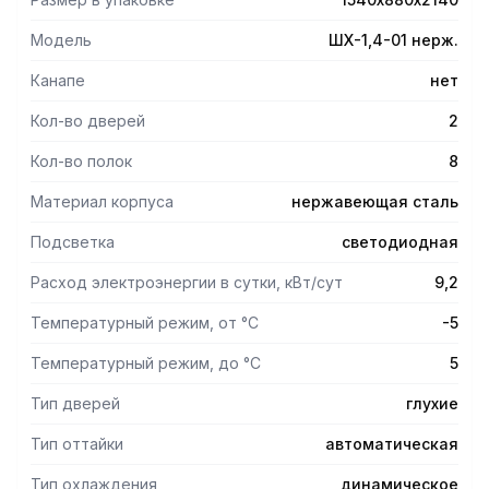
обеспечивает равномерное охлаждение продуктов на
всех полках. Уплотнитель с магнитной вставкой
Модель
ШХ-1,4-01 нерж.
(доводчик) на двери для обеспечения полной
теплоизоляции. Верхнее расположение агрегата
Канапе
нет
улучшает теплообменные свойства и облегчает доступ
для обслуживания. Механический замок. Лампа подсветки
Кол-во дверей
2
внутреннего пространства. Концевой
Кол-во полок
8
микропереключатель, отключающий вентилятор
воздухоохладителя при открывании двери. Ручка на
Материал корпуса
нержавеющая сталь
верхней части задней стенки для удобства
транспортировки шкафа. Ножки регулируются по высоте.
Подсветка
светодиодная
Ванна выпаривания конденсата.
Расход электроэнергии в сутки, кВт/сут
9,2
Температурный режим, от °С
-5
Температурный режим, до °С
5
Тип дверей
глухие
Тип оттайки
автоматическая
Тип охлаждения
динамическое