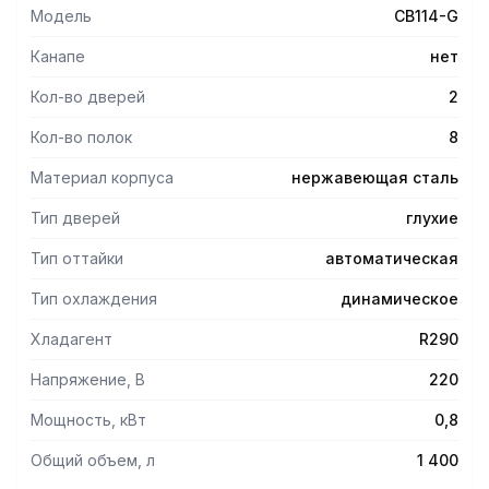
агрегатном отсеке.
Модель
CB114-G
- Система обогрева для защиты от обмерзания.
- Установлены ПЭНы для дверного проема,
Канапе
нет
компенсационного клапана, сливного патрубка
(конденсат), а также ТЭН для поддона
Кол-во дверей
2
воздухоохладителя для выпаривания
Кол-во полок
8
- Электрооттайка работает в автоматическом режиме.
- Встроенный микровыключатель для блокировки работы
Материал корпуса
нержавеющая сталь
воздухоохладителя при открытии дверки.
Тип дверей
глухие
Тип оттайки
автоматическая
Тип охлаждения
динамическое
Хладагент
R290
Напряжение, В
220
Мощность, кВт
0,8
Общий объем, л
1 400