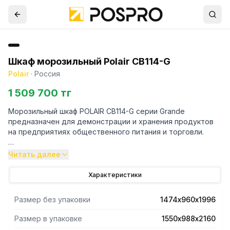
Шкаф морозильный Polair CB114-G
Polair
·
Россия
1 509 700 тг
Морозильный шкаф POLAIR CB114-G серии Grande
предназначен для демонстрации и хранения продуктов
на предприятиях общественного питания и торговли.
- Корпус изготовлен из нержавеющей стали снаружи и
Читать далее
изнутри (кроме задней стенки) и обеспечивает
механическую прочность и долговечность шкафа.
Характеристики
- Двухдверная модель с одной морозильной секцией и
перегородкой.
Размер без упаковки
1474х960х1996
- Электронный блок — управление и терморегуляция.
- Агрегатный отсек расположен сверху оборудования,
Размер в упаковке
1550х988х2160
панель управления — электронная, размещена на