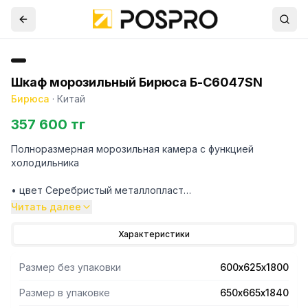
Шкаф морозильный Бирюса Б-C6047SN
Бирюса
·
Китай
357 600 тг
Полноразмерная морозильная камера с функцией
холодильника
• цвет Cеребристый металлопласт
• температурный режим +10…-20
Читать далее
• электронное управление
• система No Frost
Характеристики
• режим замораживания
• габариты 180х60х62,5см
Размер без упаковки
600х625х1800
• объем 280л
Размер в упаковке
650х665х1840