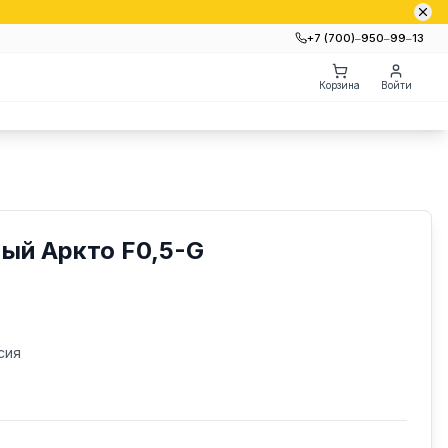
+7 (700)‒950‒99‒13
Корзина
Войти
ый Аркто F0,5-G
сия