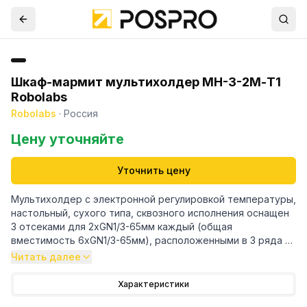
Шкаф-мармит мультихолдер МН-3-2М-T1
Robolabs
Robolabs
·
Россия
Цену уточняйте
Уточнить цену
Мультихолдер с электронной регулировкой температуры,
настольный, сухого типа, сквозного исполнения оснащен
3 отсеками для 2хGN1/3-65мм каждый (общая
вместимость 6хGN1/3-65мм), расположенными в 3 ряда и
1 колонку.
Читать далее
Гастроёмкости в комплект не входят.
Три таймера.
Характеристики