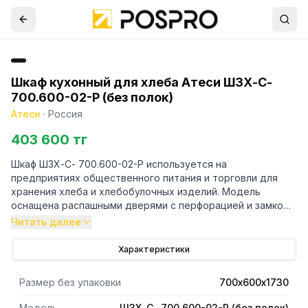
Шкаф кухонный для хлеба Атеси ШЗХ-С-
700.600-02-Р (без полок)
Атеси
·
Россия
403 600 тг
Шкаф ШЗХ-С- 700.600-02-Р используется на
предприятиях общественного питания и торговли для
хранения хлеба и хлебобулочных изделий. Модель
оснащена распашными дверями с перфорацией и замком.
Корпус выполнен из нержавеющей стали AISI 430.
Читать далее
Характеристики
Размер без упаковки
700х600х1730
Модель
ШЗХ-С- 700.600-02-Р (без полок)