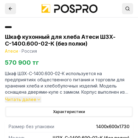
Шкаф кухонный для хлеба Атеси ШЗХ-
С-1400.600-02-К (без полки)
Атеси
·
Россия
570 900 тг
Шкаф ШЗХ-С-1400.600-02-К используется на
предприятиях общественного питания и торговли для
хранения хлеба и хлебобулочных изделий. Модель
оснащена дверями-купе с замком. Корпус выполнен из
нержавеющей стали AISI 430.
Читать далее
Характеристики
Размер без упаковки
1400х600х1730
Модель
ШЗХ-С-1400.600-02-К (без полки)