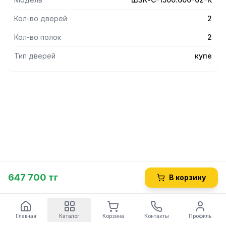
- Внутри шкафа расположены две полки.
- Максимальная нагрузка на полку – 30 кг.
Кол-во дверей
2
- Шкаф оснащен двумя дверями-купе с замком.
- Ножки шкафа изготовлены из нержавеющей стали,
Кол-во полок
2
имеют пластиковую опорную часть и диапазон
регулировки ±20 мм.
Тип дверей
купе
647 700 тг
В корзину
Главная
Каталог
Корзина
Контакты
Профиль