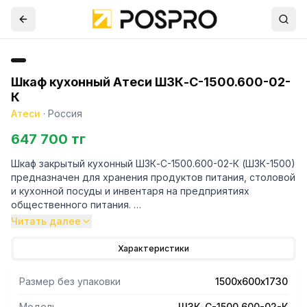
Шкаф кухонный Атеси ШЗК-С-1500.600-02-
К
Атеси
·
Россия
647 700 тг
Шкаф закрытый кухонный ШЗК-С-1500.600-02-К (ШЗК-1500)
предназначен для хранения продуктов питания, столовой
и кухонной посуды и инвентаря на предприятиях
общественного питания.
Читать далее
- Сборная бескаркасная конструкция.
- Все элементы шкафа, кроме дна и задней стенки,
Характеристики
изготовлены из нержавеющей стали AISI 430 толщиной
0,8 мм.
Размер без упаковки
1500х600х1730
- Дно и задняя стенка изготовлены из оцинкованной
стали.
Модель
ШЗК-С-1500.600-02-К