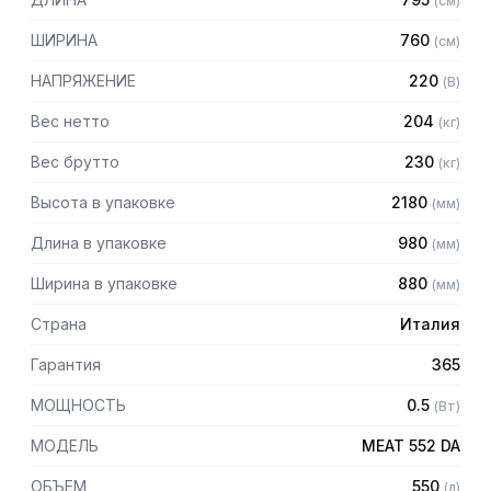
(
см
)
— Опициональный цвет: бронза, RAL
— Способ оттайки: автоматический горячим газом
ШИРИНА
760
(
см
)
— Замок: опция
— Подсветка: LED
НАПРЯЖЕНИЕ
220
(
В
)
— Климатический класс: 4
Вес нетто
204
(
кг
)
Вес брутто
230
(
кг
)
Высота в упаковке
2180
(
мм
)
Длина в упаковке
980
(
мм
)
Ширина в упаковке
880
(
мм
)
Страна
Италия
Гарантия
365
МОЩНОСТЬ
0.5
(
Вт
)
МОДЕЛЬ
MEAT 552 DA
ОБЪЕМ
550
(
л
)