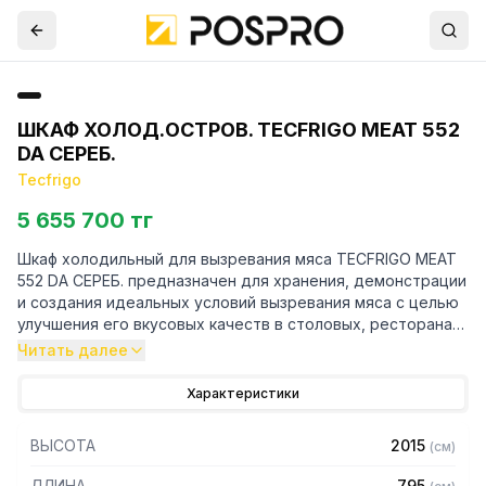
ШКАФ ХОЛОД.ОСТРОВ. TECFRIGO MEAT 552
DA СЕРЕБ.
Tecfrigo
5 655 700 тг
Шкаф холодильный для вызревания мяса TECFRIGO MEAT
552 DA СЕРЕБ. предназначен для хранения, демонстрации
и создания идеальных условий вызревания мяса с целью
улучшения его вкусовых качеств в столовых, ресторанах,
кафе.
Читать далее
Особенности:
Характеристики
— Вид охлаждения: вентилируемый
ВЫСОТА
2015
(
см
)
— Полки: 3 полки-решетки 555x650 мм
— Цвет: серебро
ДЛИНА
795