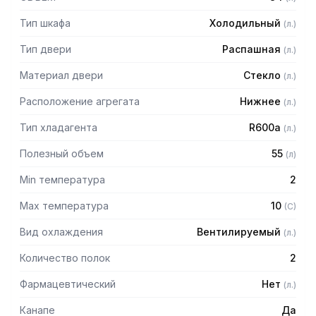
— Тип верхней панели: D-образный
— Тип контроллера: механический
Тип шкафа
Холодильный
(
л.
)
— Тип разморозки: автоматический
— Количество хладагента, г: 40
Тип двери
Распашная
(
л.
)
— Термометр: да
— Объем ИЭЭ: 88
Материал двери
Стекло
(
л.
)
— Энергетическая классификация: D
— Потребляемая энергия, квт/24ч: 1.1
Расположение агрегата
Нижнее
(
л.
)
— Годовое энергопотребление, кВт?ч/год: 402
Тип хладагента
R600a
— Входная мощность, Вт: 85
(
л.
)
— Уровень шума, дБ: 42
Полезный объем
55
(
л
)
— Внутренний размер (ШxГxВ), мм: 410 x 380 x 550
Min температура
2
Max температура
10
(
C
)
Вид охлаждения
Вентилируемый
(
л.
)
Количество полок
2
Фармацевтический
Нет
(
л.
)
Канапе
Да