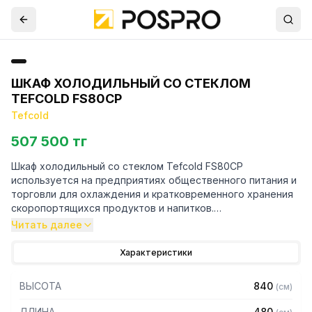
ШКАФ ХОЛОДИЛЬНЫЙ СО СТЕКЛОМ
TEFCOLD FS80CP
Tefcold
507 500 тг
Шкаф холодильный со стеклом Tefcold FS80CP
используется на предприятиях общественного питания и
торговли для охлаждения и кратковременного хранения
скоропортящихся продуктов и напитков.
Читать далее
Линейка столешниц FS-CP отличается превосходным
качеством сборки и конкурентной ценой. Холодильник-
Характеристики
витрина идеально подходит для брендинга, а световое
табло в верхней части обязательно привлечет внимание
ВЫСОТА
840
(
см
)
покупателей. Благодаря своим небольшим размерам он
идеально подойдет в качестве настольного
ДЛИНА
480